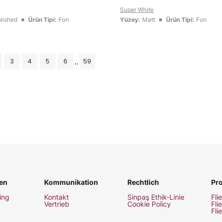
Super White
lished
Ürün Tipi:
Fon
Yüzey:
Matt
Ürün Tipi:
Fon
..
3
4
5
6
59
en
Kommunikation
Rechtlich
Pr
ing
Kontakt
Sinpaş Ethik-Linie
Fli
Vertrieb
Cookie Policy
Fli
Fli