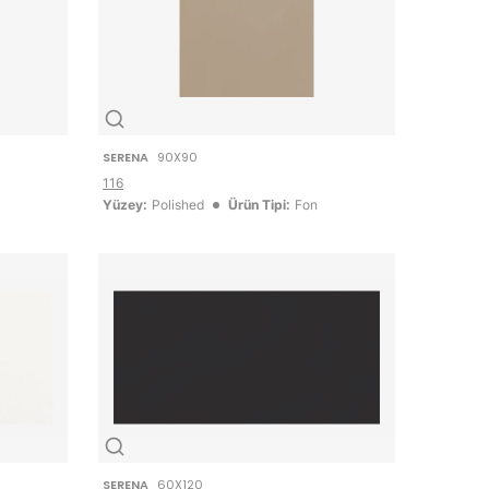
SERENA
90X90
116
Yüzey:
Polished
Ürün Tipi:
Fon
SERENA
60X120