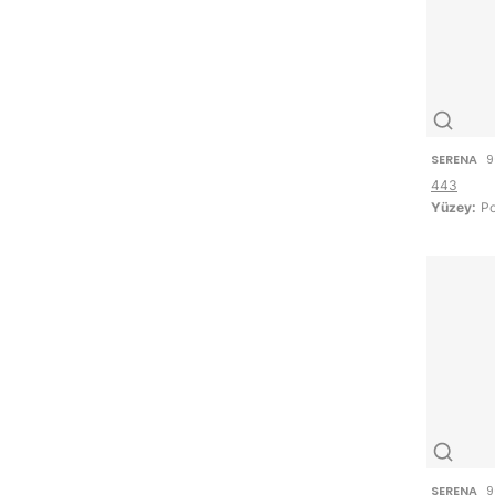
SERENA
9
443
Yüzey:
Po
SERENA
9