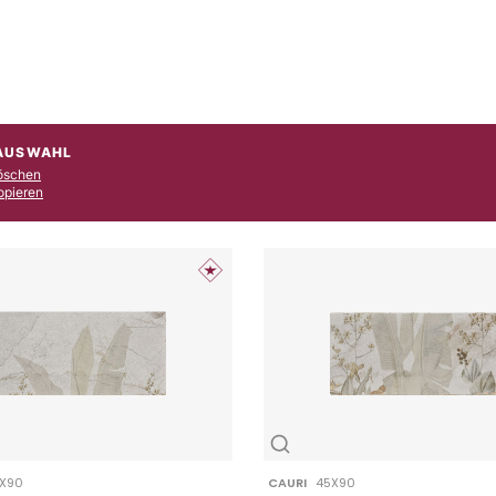
 AUSWAHL
Löschen
Kopieren
X90
CAURI
45X90