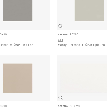
0X90
SERENA
90X90
441
lished
Ürün Tipi:
Fon
Yüzey:
Polished
Ürün Tipi:
Fon
0X90
SERENA
60X120