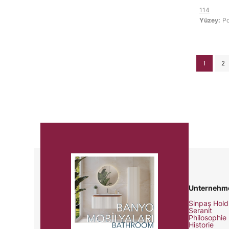
114
Yüzey:
Po
1
2
Unternehm
Sinpaş Hold
Seranit
Philosophie
Historie